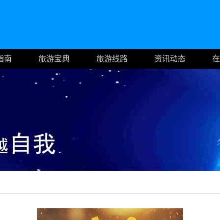
指南
旅游宝典
旅游线路
资讯动态
在